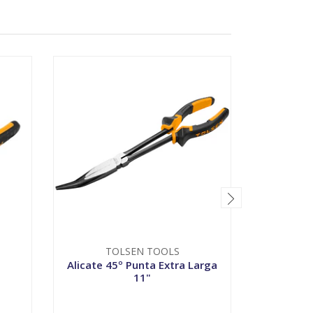
TOLSEN TOOLS
Alicate 45º Punta Extra Larga
Ali
11"
-
+
-