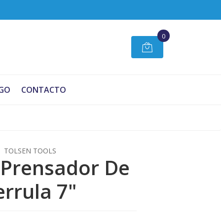
0
GO
CONTACTO
TOLSEN TOOLS
e Prensador De
errula 7"