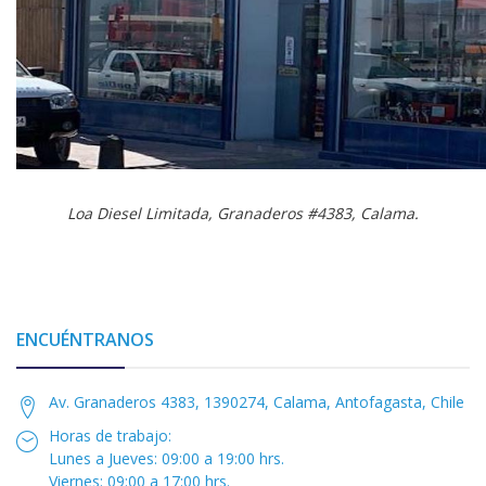
Loa Diesel Limitada, Granaderos #4383, Calama.
ENCUÉNTRANOS
Av. Granaderos 4383, 1390274, Calama, Antofagasta, Chile
Horas de trabajo:
Lunes a Jueves: 09:00 a 19:00 hrs.
Viernes: 09:00 a 17:00 hrs.