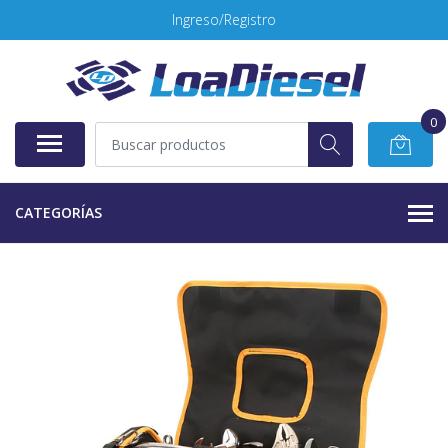
Ingreso/Registro
0
CATEGORÍAS