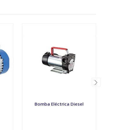
Bomba Eléctrica Diesel
Bomba 
(
VER OPCIONES
V