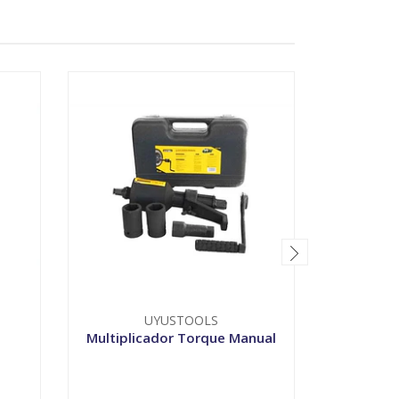
UYUSTOOLS
T
Multiplicador Torque Manual
Taladro
-
+
-