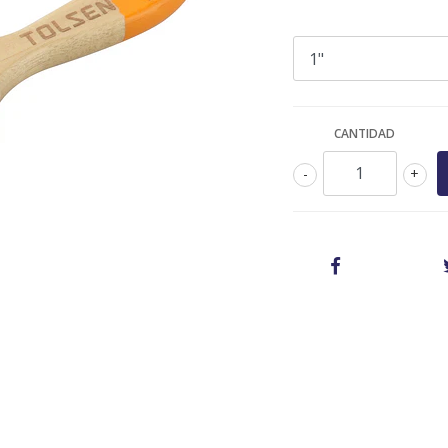
CANTIDAD
-
+