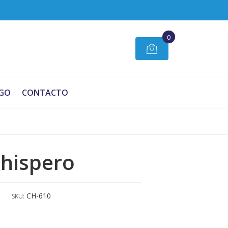
0
GO
CONTACTO
hispero
CH-610
SKU: