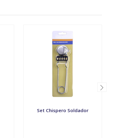
Set Chispero Soldador
Malet
Corona 
-
+
-