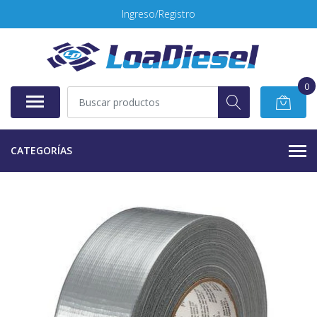
Ingreso/Registro
0
CATEGORÍAS