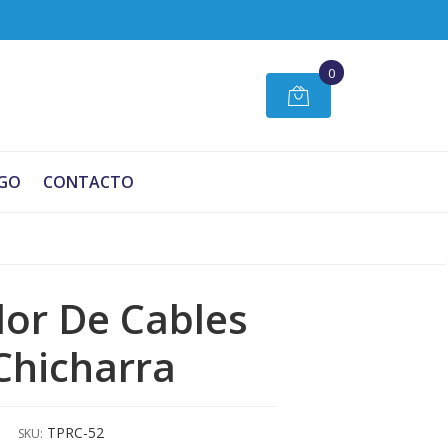
0
GO
CONTACTO
or De Cables
Chicharra
TPRC-52
SKU: