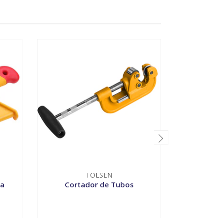
TOLSEN
ja
Cortador de Tubos
Alicate P
6
-
+
-