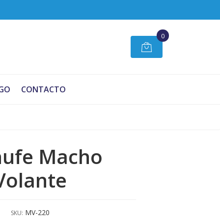
0
GO
CONTACTO
hufe Macho
Volante
MV-220
SKU: