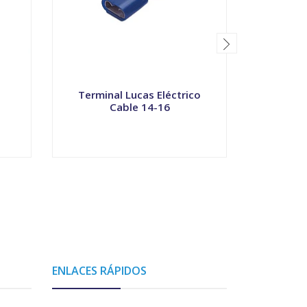
Terminal Lucas Eléctrico
Am
Cable 14-16
VER OPCIONES
V
ENLACES RÁPIDOS