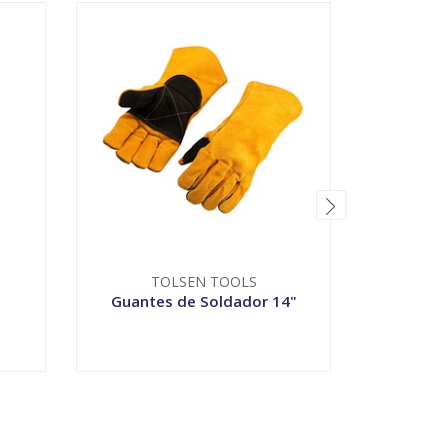
TOLSEN TOOLS
T
Guantes de Soldador 14"
Alicate 
-
+
-