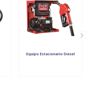
Equipo Estacionario Diesel
Equipo T
-
+
-