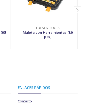
TOLSEN TOOLS
T
 (95
Maleta con Herramientas (89
Maleta c
pcs)
-
+
-
ENLACES RÁPIDOS
Contacto