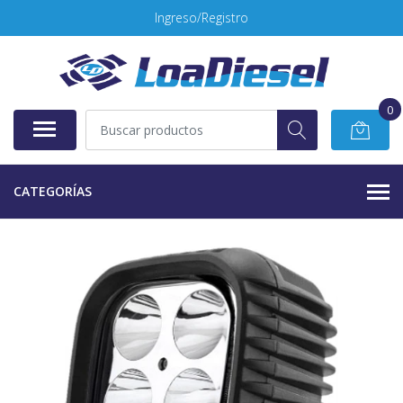
Ingreso/Registro
0
CATEGORÍAS