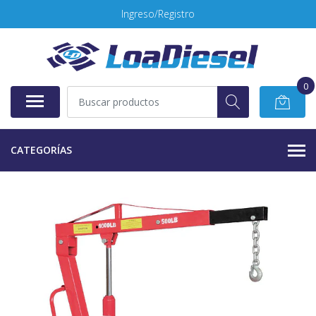
Ingreso/Registro
0
CATEGORÍAS