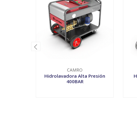
CAMRO
Hidrolavadora Alta Presión
H
400BAR
-
+
-