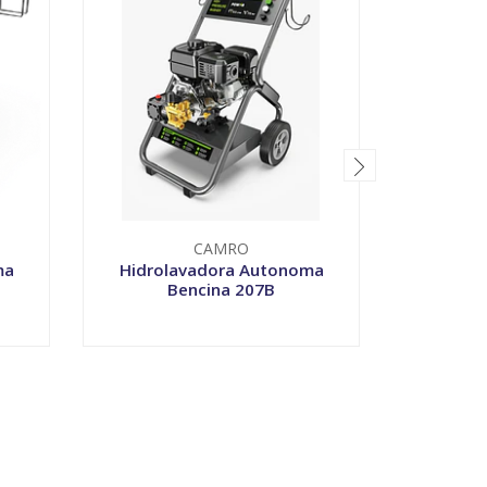
Hidrolava
CAMRO
ma
Hidrolavadora Autonoma
Bencina 207B
-
+
-