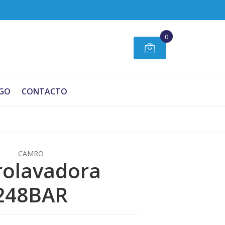
0
GO
CONTACTO
CAMRO
rolavadora
248BAR