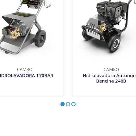
CAMRO
CAMRO
IDROLAVADORA 170BAR
Hidrolavadora Autono
Bencina 248B
+
-
+