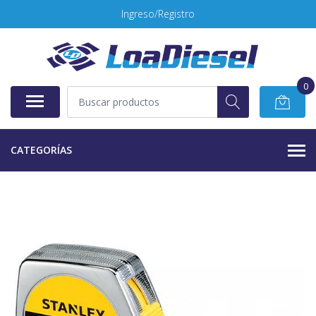
Ingreso/Registro
0
CATEGORÍAS