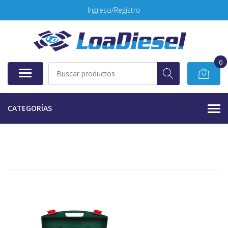
Ingreso/Registro
0
CATEGORÍAS