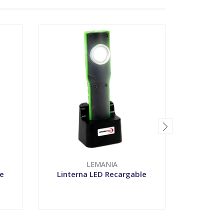
LEMANIA
le
Linterna LED Recargable
Linter
-
+
-