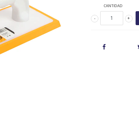
CANTIDAD
-
+