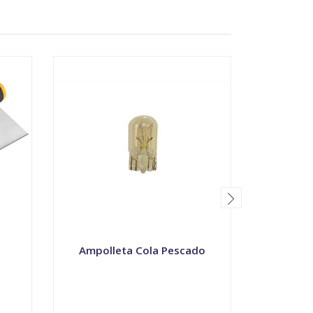
Ampolleta Cola Pescado
Ampollet
VER OPCIONES
V