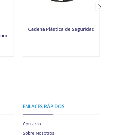
Cadena Plástica de Seguridad
 mm
Cadena 
VER OPCIONES
-
ENLACES RÁPIDOS
Contacto
Sobre Nosotros