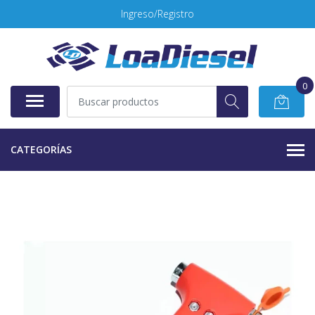
Ingreso/Registro
0
CATEGORÍAS