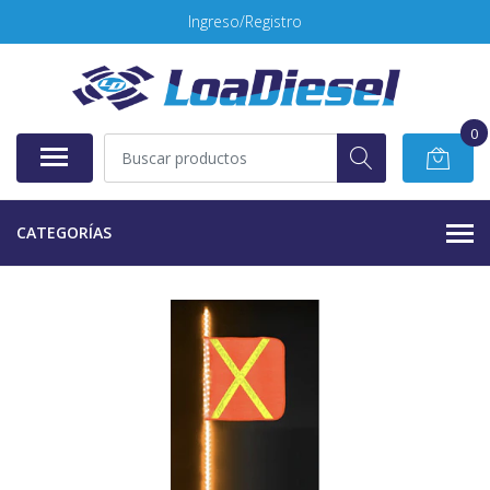
Ingreso/Registro
0
CATEGORÍAS