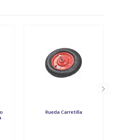
io
Rueda Carretilla
a
Caja P
-
+
-