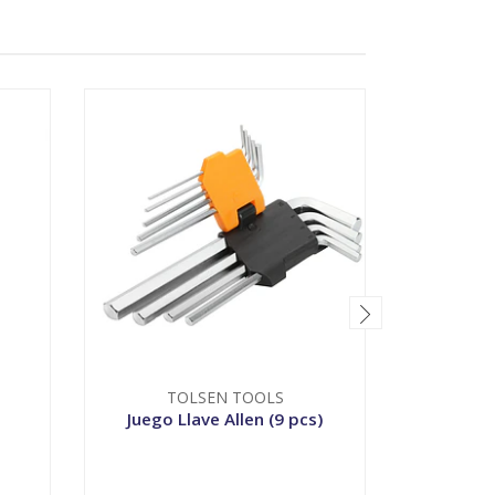
TOLSEN TOOLS
Juego Llave Allen (9 pcs)
S
-
+
V