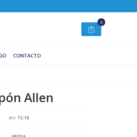
0
GO
CONTACTO
pón Allen
T2-18
SKU:
MEDIDA