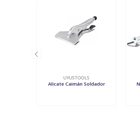
UYUSTOOLS
Alicate Caimán Soldador
N
-
+
-