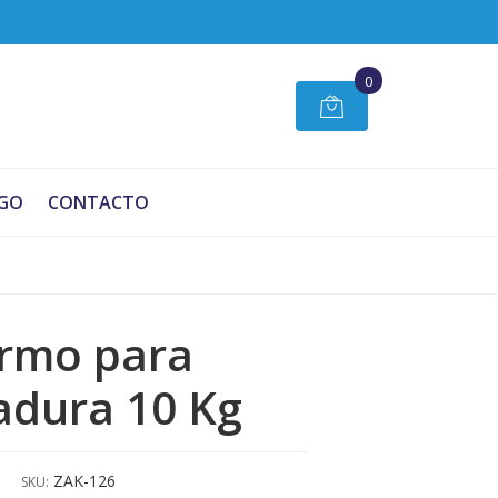
0
GO
CONTACTO
rmo para
adura 10 Kg
ZAK-126
SKU: