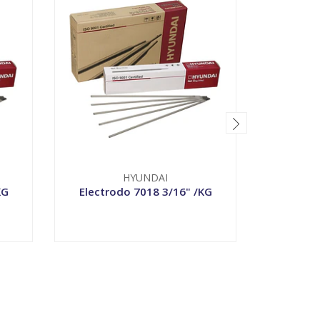
HYUNDAI
T
KG
Electrodo 7018 3/16" /KG
Alicate 
-
+
-