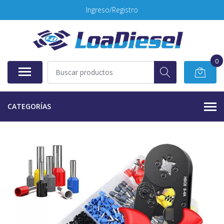
Ingreso/Registro
0
CATEGORÍAS