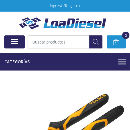
Ingreso/Registro
0
CATEGORÍAS