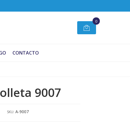
0
GO
CONTACTO
lleta 9007
A-9007
SKU: