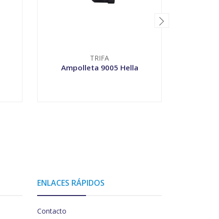
TRIFA
Ampolleta 9005 Hella
Ampo
VER OPCIONES
V
ENLACES RÁPIDOS
Contacto