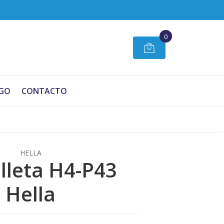
0
GO
CONTACTO
HELLA
leta H4-P43
Hella