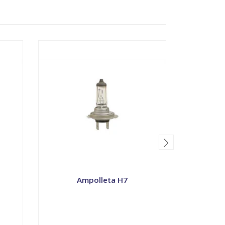
Ampolleta H7
Ampo
VER OPCIONES
V