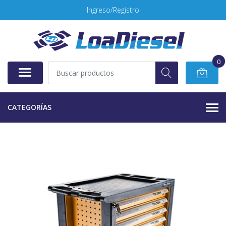
Ingreso/Registro
0
CATEGORÍAS