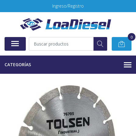
Ingreso/Registro
0
CATEGORÍAS