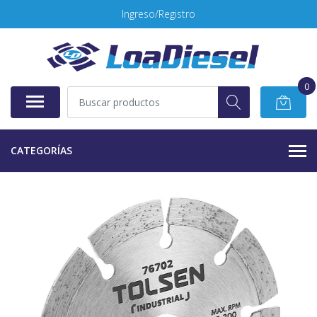
Ingreso/Registro
0
CATEGORÍAS