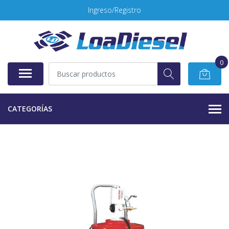
Ingreso/Registro
0
CATEGORÍAS