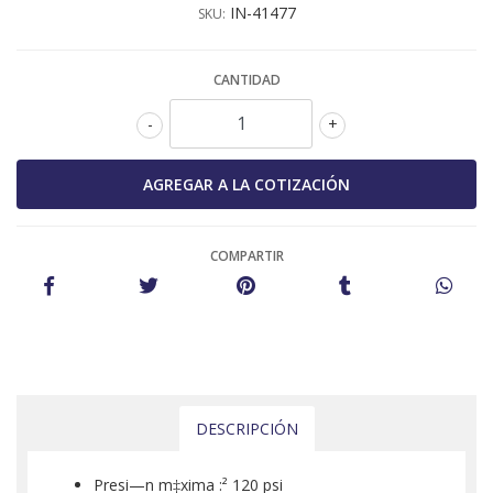
IN-41477
SKU:
CANTIDAD
-
+
COMPARTIR
DESCRIPCIÓN
Presi—n m‡xima :² 120 psi