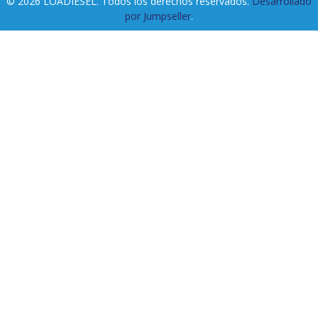
© 2026 LOADIESEL. Todos los derechos reservados.
Desarrollado
por Jumpseller
.