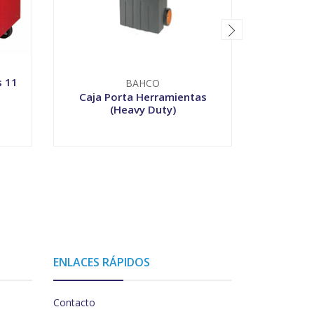
s 11
Estante 
BAHCO
Caja Porta Herramientas
(Heavy Duty)
-
+
V
ENLACES RÁPIDOS
Contacto