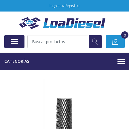
Ingreso/Registro
0
CATEGORÍAS