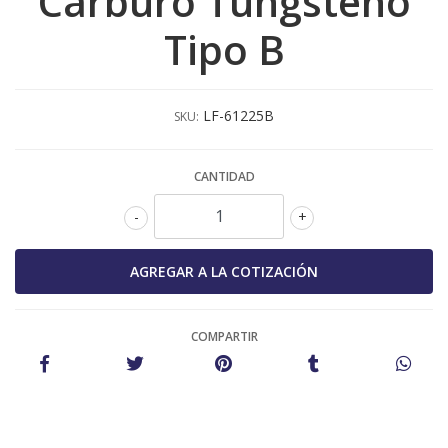
Carburo Tungsteno
Tipo B
LF-61225B
SKU:
CANTIDAD
-
+
COMPARTIR