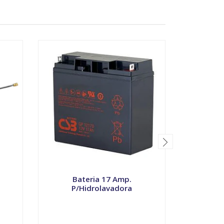
Bateria 17 Amp.
T
P/Hidrolavadora
Ga
-
+
-