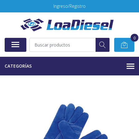
Ingreso/Registro
0
CATEGORÍAS