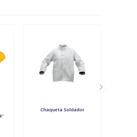
Chaqueta Soldador
Chi
4"
VER OPCIONES
-