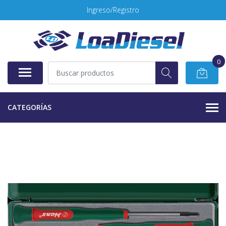
Ingreso/Registro
0
CATEGORÍAS