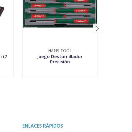
HANS TOOL
T
n (7
Juego Destornillador
Juego 
Precisión
-
+
-
ENLACES RÁPIDOS