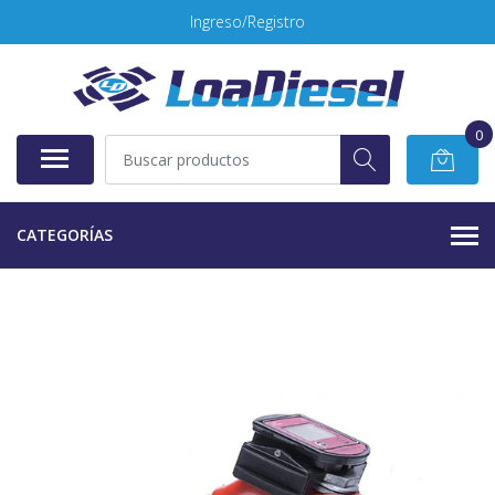
Ingreso/Registro
0
CATEGORÍAS