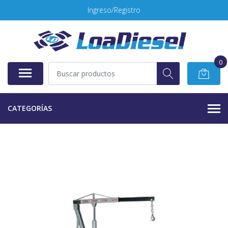
Ingreso/Registro
0
CATEGORÍAS