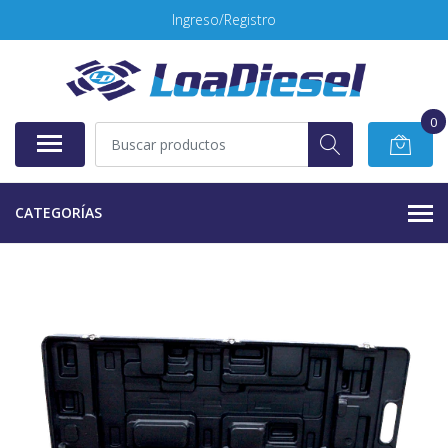
Ingreso/Registro
0
CATEGORÍAS