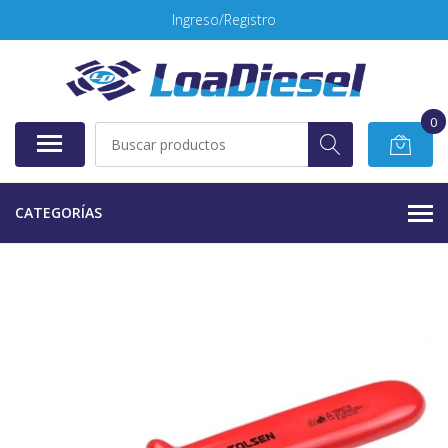
Ingreso/Registro
0
CATEGORÍAS