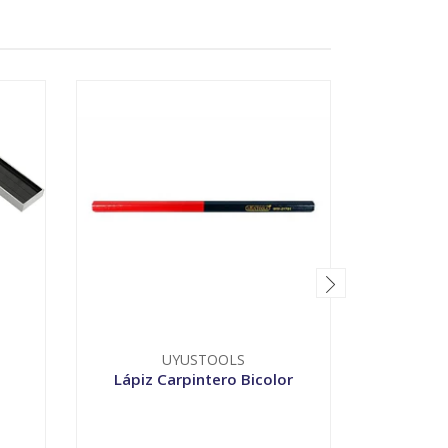
UYUSTOOLS
T
Lápiz Carpintero Bicolor
Mar
-
+
-