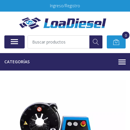
Ingreso/Registro
0
CATEGORÍAS