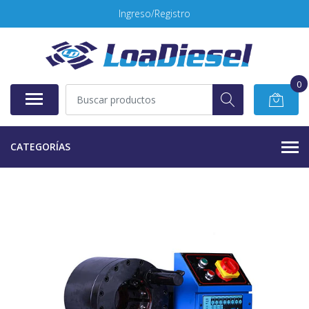
Ingreso/Registro
0
CATEGORÍAS